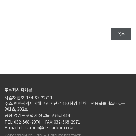
목록
주식회사 디카본
사업자 번호: 134-87-22711
주소: 인천광역시 서해구 정서진로 410 창업·벤처 녹색융합클러스터 C동
301호, 302호
공장: 경기도 평택시 청북읍 고잔리 444
TEL: 032-568-2970
FAX: 032-568-2971
E-mail: de-carbon@de-carbon.co.kr