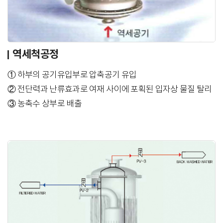
역세척공정
① 하부의 공기유입부로 압축공기 유입
② 전단력과 난류효과로 여재 사이에 포획된 입자상 물질 탈리
③ 농축수 상부로 배출