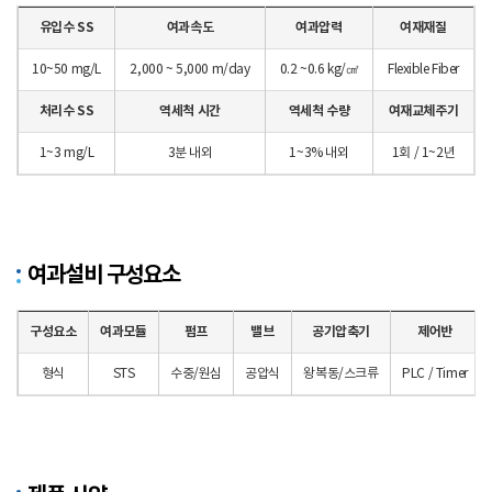
유입수 SS
여과속도
여과압력
여재재질
10~50 mg/L
2,000 ~ 5,000 m/day
0.2 ~0.6 kg/㎠
Flexible Fiber
처리수 SS
역세척 시간
역세척 수량
여재교체주기
1~3 mg/L
3분 내외
1~3% 내외
1회 / 1~2년
여과설비 구성요소
구성요소
여과모듈
펌프
밸브
공기압축기
제어반
형식
STS
수중/원심
공압식
왕복동/스크류
PLC / Timer