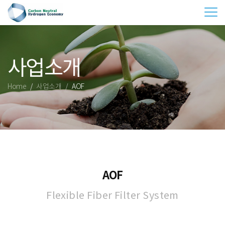
Tog
사업소개
Home
사업소개
AOF
AOF
Flexible Fiber Filter System