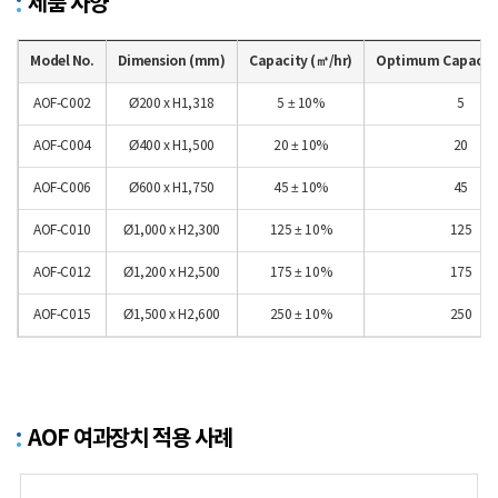
제품 사양
Model No.
Dimension (mm)
Capacity (㎥/hr)
Optimum Capacity
AOF-C002
Ø200 x H1,318
5 ± 10%
5
AOF-C004
Ø400 x H1,500
20 ± 10%
20
AOF-C006
Ø600 x H1,750
45 ± 10%
45
AOF-C010
Ø1,000 x H2,300
125 ± 10%
125
AOF-C012
Ø1,200 x H2,500
175 ± 10%
175
AOF-C015
Ø1,500 x H2,600
250 ± 10%
250
AOF 여과장치 적용 사례